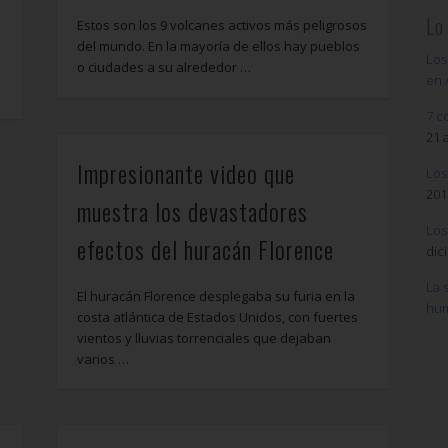
Lo
Estos son los 9 volcanes activos más peligrosos
del mundo. En la mayoría de ellos hay pueblos
Los
o ciudades a su alrededor …
en 
7 c
21 
Impresionante video que
Los
201
muestra los devastadores
Los
efectos del huracán Florence
dic
La 
El huracán Florence desplegaba su furia en la
hum
costa atlántica de Estados Unidos, con fuertes
vientos y lluvias torrenciales que dejaban
varios …