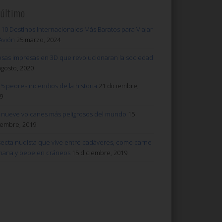
 último
 10 Destinos Internacionales Más Baratos para Viajar
Avión
25 marzo, 2024
osas impresas en 3D que revolucionaran la sociedad
agosto, 2020
 5 peores incendios de la historia
21 diciembre,
9
 nueve volcanes más peligrosos del mundo
15
iembre, 2019
secta nudista que vive entre cadáveres, come carne
ana y bebe en cráneos
15 diciembre, 2019