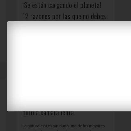
¡Se están cargando el planeta!
12 razones por las que no debes
usar bolsas de plástico
Recientemente, muchos comercios han
s
empezado a cobrar por las bolsas de plástico.
Aunque el precio es muy pequeño, es un gran
paso …
Increíble. Debes ver estas
imágenes. Naturaleza en estado
puro a cámara lenta
La naturaleza es sin duda uno de los mayores