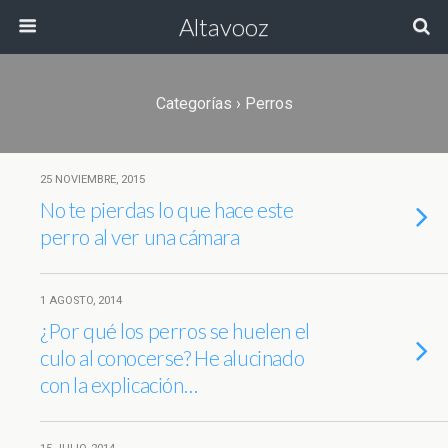
Altavooz
Categorías ›
Perros
25 NOVIEMBRE, 2015
No te pierdas lo que hace este
perro al ver una cámara
1 AGOSTO, 2014
¿Por qué los perros se huelen el
culo al conocerse? He alucinado
con la explicación…