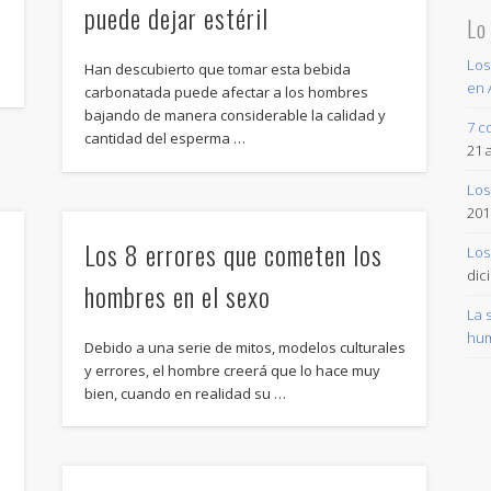
puede dejar estéril
Lo
Los
Han descubierto que tomar esta bebida
en 
carbonatada puede afectar a los hombres
bajando de manera considerable la calidad y
7 c
cantidad del esperma …
21 
Los
201
Los 8 errores que cometen los
Los
dic
hombres en el sexo
La 
hum
Debido a una serie de mitos, modelos culturales
y errores, el hombre creerá que lo hace muy
bien, cuando en realidad su …