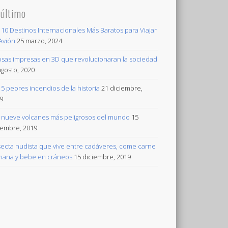
 último
 10 Destinos Internacionales Más Baratos para Viajar
Avión
25 marzo, 2024
osas impresas en 3D que revolucionaran la sociedad
agosto, 2020
 5 peores incendios de la historia
21 diciembre,
9
 nueve volcanes más peligrosos del mundo
15
iembre, 2019
secta nudista que vive entre cadáveres, come carne
ana y bebe en cráneos
15 diciembre, 2019