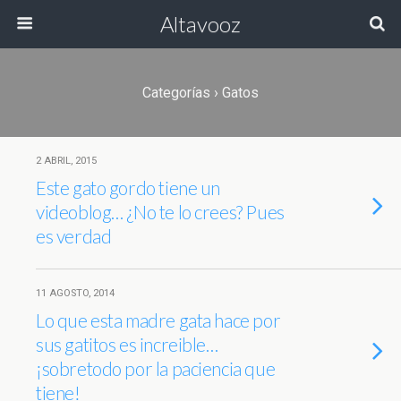
Altavooz
Categorías ›
Gatos
2 ABRIL, 2015
Este gato gordo tiene un
videoblog… ¿No te lo crees? Pues
es verdad
11 AGOSTO, 2014
Lo que esta madre gata hace por
sus gatitos es increible…
¡sobretodo por la paciencia que
tiene!