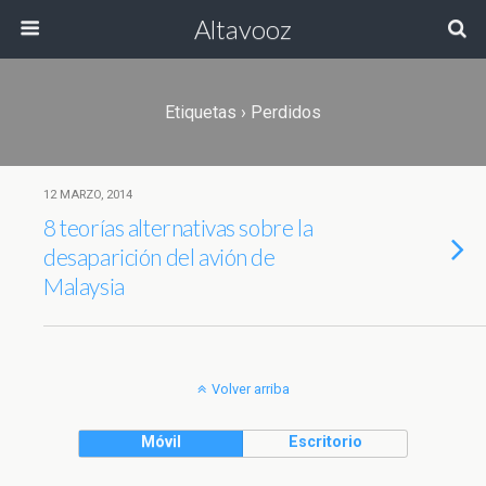
Altavooz
Etiquetas › Perdidos
12 MARZO, 2014
8 teorías alternativas sobre la
desaparición del avión de
Malaysia
Volver arriba
Móvil
Escritorio