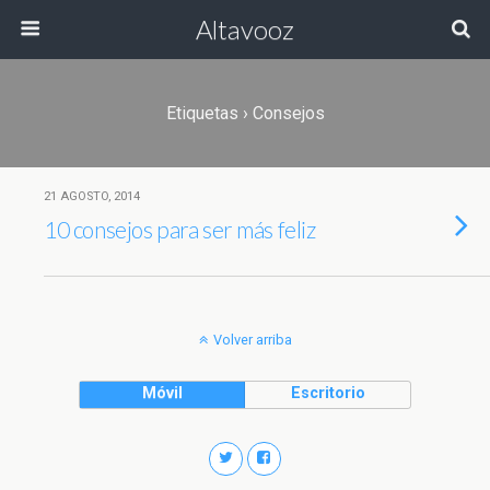
Altavooz
Etiquetas › Consejos
21 AGOSTO, 2014
10 consejos para ser más feliz
Volver arriba
Móvil
Escritorio