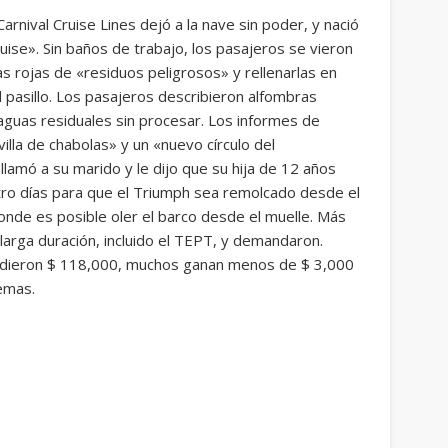
rnival Cruise Lines dejó a la nave sin poder, y nació
ise». Sin baños de trabajo, los pasajeros se vieron
s rojas de «residuos peligrosos» y rellenarlas en
pasillo. Los pasajeros describieron alfombras
uas residuales sin procesar. Los informes de
lla de chabolas» y un «nuevo círculo del
llamó a su marido y le dijo que su hija de 12 años
atro días para que el Triumph sea remolcado desde el
onde es posible oler el barco desde el muelle. Más
arga duración, incluido el TEPT, y demandaron.
vidieron $ 118,000, muchos ganan menos de $ 3,000
emas.