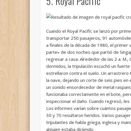
5. Royal Pacific
Cuando el Royal Pacific se lanzó por prim
transportar 250 pasajeros, 91 automóvile
a finales de la década de 1980, el primer 
parte» de dos noches que partió de Sing
regresar a casa. Alrededor de las 2 a. M.
dormidos, la tripulación escuchó un fuerte 
estrellaron contra el suelo. Un arrastrer
la nave, dejando un corte de seis pies en 
un sonido ensordecedor de metal raspando
funcionaba correctamente en el bote, pero 
inspeccionar el daño. Cuando regresó, les 
Los informes varían sobre cuántos pasaje
30 y 70 resultaron heridos. Varios pasaj
tripulantes de habla griega, inglesa y ma
alguien estaba diciendo.