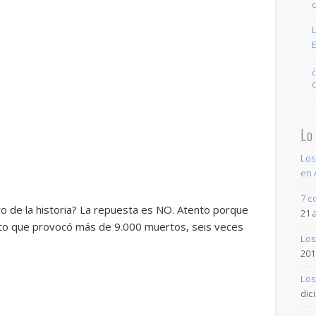
Lo
Los
en 
7 c
ero de la historia? La repuesta es NO. Atento porque
21 
nto que provocó más de 9.000 muertos, seis veces
Los
201
Los
dic