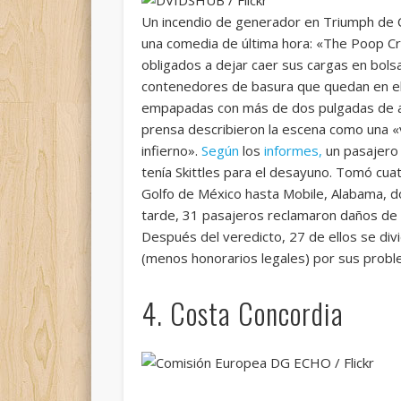
Un incendio de generador en Triumph de Ca
una comedia de última hora: «The Poop Cru
obligados a dejar caer sus cargas en bolsa
contenedores de basura que quedan en el 
empapadas con más de dos pulgadas de ag
prensa describieron la escena como una «vi
infierno».
Según
los
informes,
un pasajero 
tenía Skittles para el desayuno. Tomó cu
Golfo de México hasta Mobile, Alabama, d
tarde, 31 pasajeros reclamaron daños de l
Después del veredicto, 27 de ellos se di
(menos honorarios legales) por sus probl
4. Costa Concordia