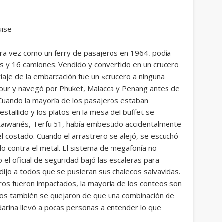
era vez como un ferry de pasajeros en 1964, podía
s y 16 camiones. Vendido y convertido en un crucero
viaje de la embarcación fue un «crucero a ninguna
apur y navegó por Phuket, Malacca y Penang antes de
, Cuando la mayoría de los pasajeros estaban
estallido y los platos en la mesa del buffet se
o taiwanés, Terfu 51, había embestido accidentalmente
el costado. Cuando el arrastrero se alejó, se escuchó
 contra el metal. El sistema de megafonía no
el oficial de seguridad bajó las escaleras para
dijo a todos que se pusieran sus chalecos salvavidas.
ros fueron impactados, la mayoría de los conteos son
eros también se quejaron de que una combinación de
ndarina llevó a pocas personas a entender lo que