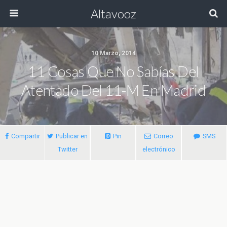
Altavooz
10 Marzo, 2014
11 Cosas Que No Sabías Del
Atentado Del 11-M En Madrid
Compartir
Publicar en
Pin
Correo
SMS
Twitter
electrónico