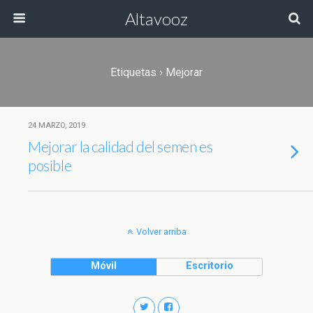
Altavooz
Etiquetas › Mejorar
24 MARZO, 2019
Mejorar la calidad del semen es
posible
Volver arriba
Móvil
Escritorio