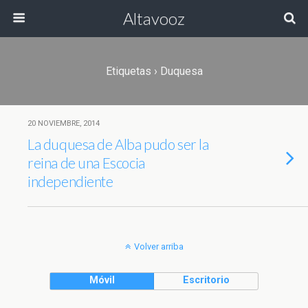
Altavooz
Etiquetas › Duquesa
20 NOVIEMBRE, 2014
La duquesa de Alba pudo ser la
reina de una Escocia
independiente
Volver arriba
Móvil
Escritorio