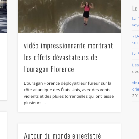
Le
La 
voy
7 D
i
vidéo impressionnante montrant
soc
La 
les effets dévastateurs de
Les
l'ouragan Florence
déc
viv
L'ouragan Florence déployait leur fureur sur la
e
crâ
côte atlantique des États-Unis, avec des vents
201
violents et des pluies torrentielles qui ont laissé
plusieurs …
Autour du monde enregistré