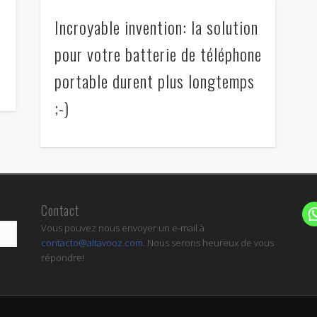
Incroyable invention: la solution
pour votre batterie de téléphone
portable durent plus longtemps
;-)
Contact
Vous pouvez nous envoyer un e-mail à
contacto@altavooz.com
. Nous serons heureux de vous
répondre!