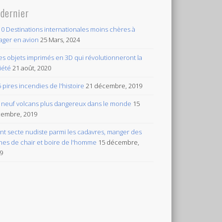
 dernier
10 Destinations internationales moins chères à
ager en avion
25 Mars, 2024
es objets imprimés en 3D qui révolutionneront la
iété
21 août, 2020
5 pires incendies de l'histoire
21 décembre, 2019
 neuf volcans plus dangereux dans le monde
15
embre, 2019
ant secte nudiste parmi les cadavres, manger des
nes de chair et boire de l'homme
15 décembre,
9