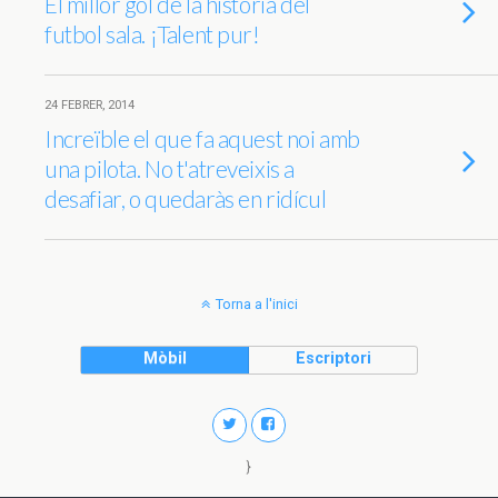
El millor gol de la història del
futbol sala. ¡Talent pur!
24 FEBRER, 2014
Increïble el que fa aquest noi amb
una pilota. No t'atreveixis a
desafiar, o quedaràs en ridícul
Torna a l'inici
Mòbil
Escriptori
}