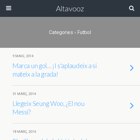
Altavooz
Categories ›
Futbol
9 MAIG, 2014
Marca un gol… ¡I s'aplaudeix a si
mateix a la grada!
31 MARÇ, 2014
Llegeix Seung Woo, ¿El nou
Messi?
18 MARÇ, 2014