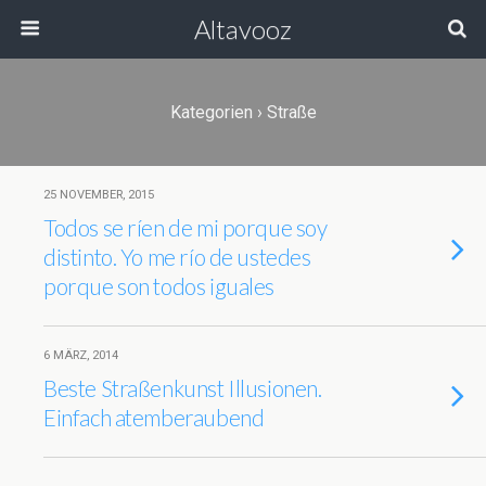
Altavooz
Kategorien
›
Straße
25 NOVEMBER, 2015
Todos se ríen de mi porque soy
distinto. Yo me río de ustedes
porque son todos iguales
6 MÄRZ, 2014
Beste Straßenkunst Illusionen.
Einfach atemberaubend